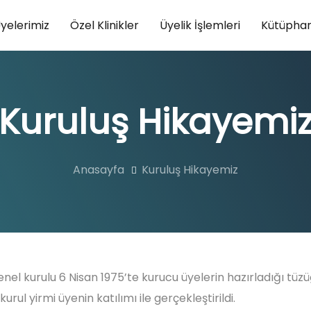
yelerimiz
Özel Klinikler
Üyelik İşlemleri
Kütüpha
Kuruluş Hikayemi
Anasayfa
Kuruluş Hikayemiz
 genel kurulu 6 Nisan 1975’te kurucu üyelerin hazırladığı t
kurul yirmi üyenin katılımı ile gerçekleştirildi.