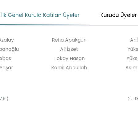
İlk Genel Kurula Katılan Üyeler
Kurucu Üyeler
Özalay
Refia Apakgün
Ari
banoğlu
Ali İzzet
Yüks
Abbas
Tokay Hasan
Yüks
Yaşar
Kamil Abdullah
Asım
976)
2. 