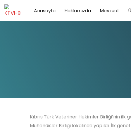
Skip
Skip
Anasayfa
Hakkımızda
Mevzuat
Ü
links
to
primary
navigation
Skip
to
content
Kıbrıs Türk Veteriner Hekimler Birliği’nin ilk
Mühendisler Birliği lokalinde yapıldı. İlk genel 