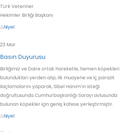
Türk Veteriner
Hekimler Birliği Başkanı
Author
Niyel
23
Mar
Basın Duyurusu
Birliğimiz ve Daire ortak hareketle, hemen köpekleri
bulundukları yerden alıp, ilk muayene ve iç parazit
ilaçlamalarını yaparak, Sibel Hanım’ın isteği
doğrultusunda Cumhurbaşkanlığı Sarayı avlusunda
bulunan köpekler için geniş kafese yerleştirmiştir.
Author
Niyel