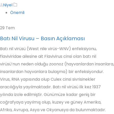
Author
Tags
Niyel
Önemli
29
Tem
Batı Nil Virusu – Basın Açıklaması
Batı nil virüsü (West nile virüs-WNV) enfeksiyonu,
flaviviridae ailesine ait Flavivirus cinsi olan batı nil
virüsü’nun neden olduğu zoonoz (hayvanlardan insanlara,
insanlardan hayvanlara bulaşma) bir enfeksiyondur.
Virus, RNA yapısında olup Culex cinsi sivrisinekler
aracılığıyla yayılmaktadır. Batı nil virüsü ilk kez 1937
yılında izole edilmiştir. Günümüze kadar geniş bir
coğrafyaya yayılmış olup, kuzey ve güney Amerika,
Afrika, Avrupa, Asya ve Okyanusya da bulunmaktadır.