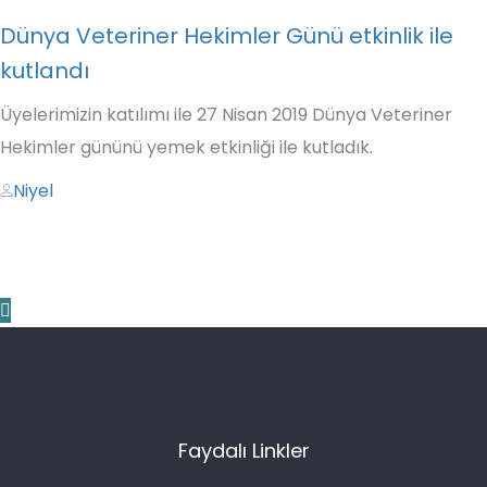
Dünya Veteriner Hekimler Günü etkinlik ile
kutlandı
Üyelerimizin katılımı ile 27 Nisan 2019 Dünya Veteriner
Hekimler gününü yemek etkinliği ile kutladık.
Author
Niyel
Faydalı Linkler